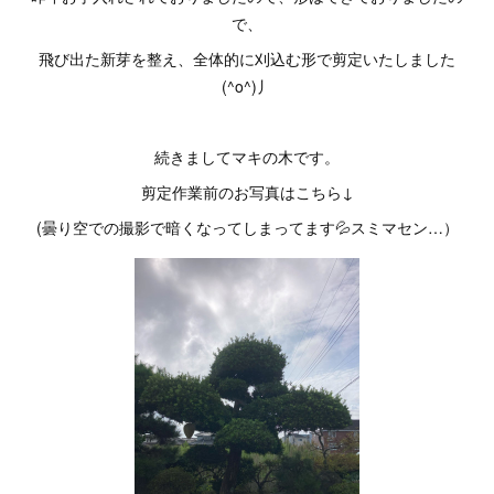
で、
飛び出た新芽を整え、全体的に刈込む形で剪定いたしました
(^o^)丿
続きましてマキの木です。
剪定作業前のお写真はこちら↓
(曇り空での撮影で暗くなってしまってます💦スミマセン…）