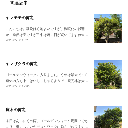
関連記事
ヤマモモの剪定
こんにちは。朝晩は心地よいですが、温暖化の影響
か、季節は春ですが日中は暑い日が続いてますね💦…
2026.05.30 23:27
ヤマザクラの剪定
ゴールデンウィークに入りました。今年は最大で１２
連休の方も中にはいらっしゃるようで、観光地は大…
2026.05.06 07:05
庭木の剪定
本日はあいにくの雨、ゴールデンウィーク期間中でも
あり、溜まっていたデスクワークに励んでおります…