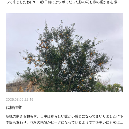
って来ましたね( ´∀｀ )数日前にはツボミだった桜の花も春の暖かさを感…
2026.03.06 22:49
伐採作業
朝晩の寒さも和らぎ、日中は春らしい暖かい感じになってまいりました(^^)/
季節も変わり、花粉の飛散がピークになっているようです💦幸いにも私は…