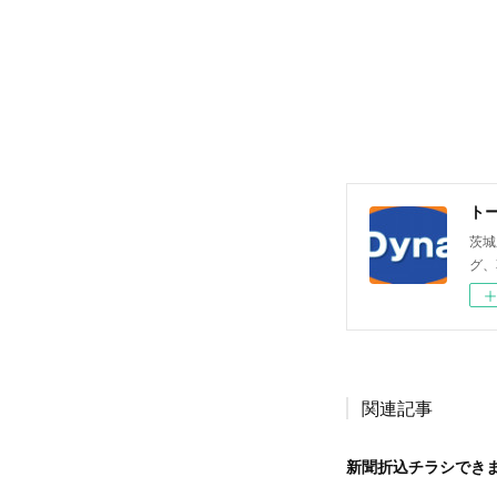
ト
茨城
グ、
関連記事
新聞折込チラシでき