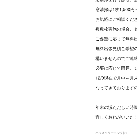
窓清掃は1枚1,50
お気軽にご相談くだ
複数枚実施の場合、
ご要望に応じて無料
無料出張見積ご希望
構いませんのでご連
必要に応じて雨戸、
12/9現在で月中～
なってきておりますので
年末の慌ただしい時
宜しくおねがいいた
ハウスクリーニング
(
2
)