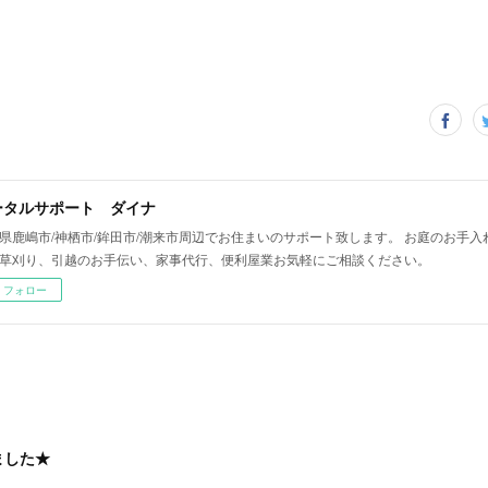
ータルサポート ダイナ
県鹿嶋市/神栖市/鉾田市/潮来市周辺でお住まいのサポート致します。 お庭のお手
草刈り、引越のお手伝い、家事代行、便利屋業お気軽にご相談ください。
フォロー
ました★