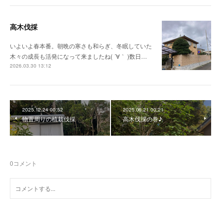
高木伐採
いよいよ春本番。朝晩の寒さも和らぎ、冬眠していた
木々の成長も活発になって来ましたね( ´∀｀ )数日…
2026.03.30 13:12
2025.12.24 00:52
2025.06.21 00:21
物置周りの植栽伐採
高木伐採の巻♪
0
コメント