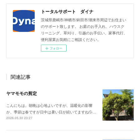
トータルサポート ダイナ
茨城県鹿嶋市/神栖市/鉾田市/潮来市周辺でお住まい
のサポート致します。 お庭のお手入れ、ハウスク
リーニング、草刈り、引越のお手伝い、家事代行、
便利屋業お気軽にご相談ください。
フォロー
関連記事
ヤマモモの剪定
こんにちは。朝晩は心地よいですが、温暖化の影響
か、季節は春ですが日中は暑い日が続いてますね💦…
2026.05.30 23:27