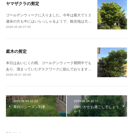
ヤマザクラの剪定
ゴールデンウィークに入りました。今年は最大で１２
連休の方も中にはいらっしゃるようで、観光地は大…
2026.05.06 07:05
庭木の剪定
本日はあいにくの雨、ゴールデンウィーク期間中でも
あり、溜まっていたデスクワークに励んでおります…
2026.05.01 00:05
2025.06.04 23:23
2025.05.04 22:17
草刈りシーズン到来
GWいかがお過ごしでしょう
か？