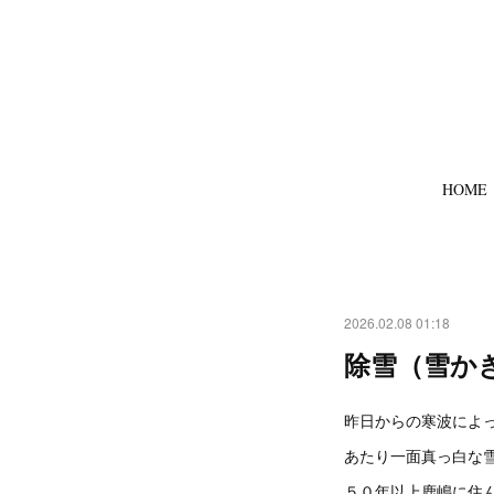
HOME
2026.02.08 01:18
除雪（雪か
昨日からの寒波によ
あたり一面真っ白な雪
５０年以上鹿嶋に住