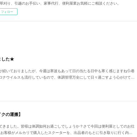
草刈り、引越のお手伝い、家事代行、便利屋業お気軽にご相談ください。
フォロー
ました★
が続いておりましたが、今週は寒波もあって日の当たる日中も寒く感じますね💦巷
ロナウイルスも流行しているので、体調管理万全にして日々過ごすよう心がけて…
イクの運搬】
てきました。皆様は体調如何お過ごしでしょうか？さて今回は便利屋としてのお仕
^)／お客様がメルカリで購入したスクーターを、出品者のもとに引き取りに行く内…