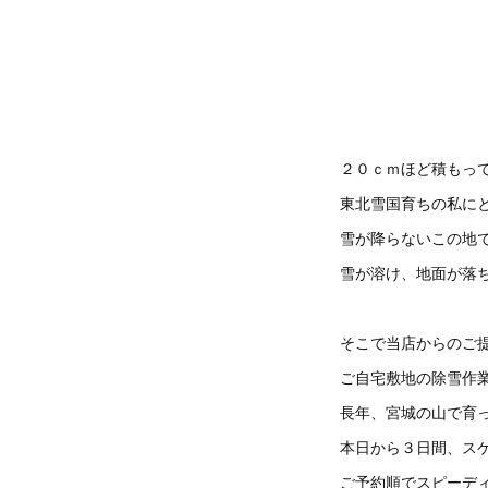
２０ｃｍほど積もって
東北雪国育ちの私に
雪が降らないこの地
雪が溶け、地面が落
そこで当店からのご
ご自宅敷地の除雪作
長年、宮城の山で育
本日から３日間、ス
ご予約順でスピーデ