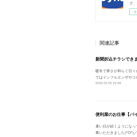
グ、
関連記事
新聞折込チラシでき
暖冬で寒さが和らぐ日々
ではインフルエンザやコ
2025.02.05 22:58
便利屋のお仕事【バ
暑い日が続くようになっ
事いただきました(^O