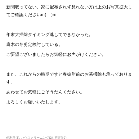
新聞取ってない、家に配布されず見れない方は上のお写真拡大し
てご確認くださいm(__)m
年末大掃除タイミング逃してできなかった。
庭木の冬剪定検討している。
ご要望ございましたらお気軽にお声がけください。
また、これからの時期ですと春彼岸前のお墓掃除も承っておりま
す。
あわせてお気軽にごそうだんください。
よろしくお願いいたします。
便利屋
(
3
)
ハウスクリーニング
(
2
)
剪定
(
19
)