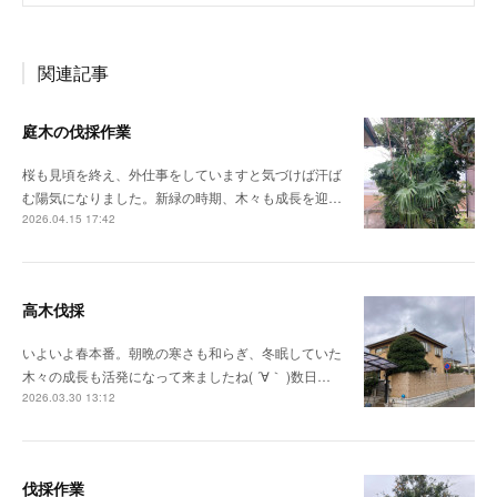
関連記事
庭木の伐採作業
桜も見頃を終え、外仕事をしていますと気づけば汗ば
む陽気になりました。新緑の時期、木々も成長を迎…
2026.04.15 17:42
高木伐採
いよいよ春本番。朝晩の寒さも和らぎ、冬眠していた
木々の成長も活発になって来ましたね( ´∀｀ )数日…
2026.03.30 13:12
伐採作業